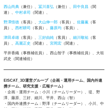
西山尚典
（兼任）、
冨川喜弘
（兼任）、
田中良昌
（関
連）、
中村卓司
（関連）、
野澤悟徳
（客員）、
大山伸一郎
（客員）、
佐藤薫
（客
員）、
西村耕司
（客員）、
藤原均
（客員）、
津田卓雄
（客員）、
三好由純
（客員）、
細川敬祐
（客
員）、
高麗正史
（関連）、
宮岡宏
（関連）、
平井香織（事務補佐員）、西山智子（事務補佐員）、大垣
武史（関連補佐）
EISCAT_3D運営グループ（企画・運用チーム、国内外連
携チーム、研究支援・広報チーム）
・企画・運用チーム：小川（チームリーダー）、堤、野
澤、藤原、三好、細川、平井、西山（智）
・国内外連携チーム：野澤（チームリーダー）、小川、中